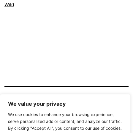
Wild
LICHTBILD HAMM
We value your privacy
We use cookies to enhance your browsing experience,
Datenschutzerklärung
serve personalized ads or content, and analyze our traffic.
By clicking "Accept All", you consent to our use of cookies.
Stolz präsentiert von
WordPress
.