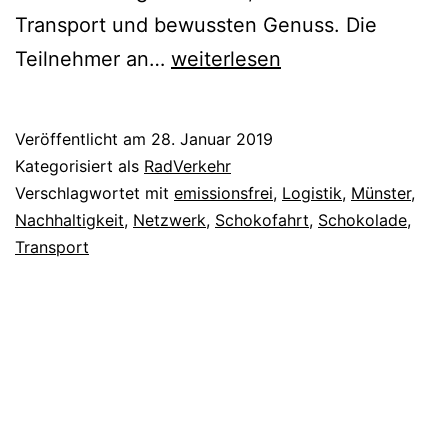
Transport und bewussten Genuss. Die
Schokofahrt?
Teilnehmer an…
weiterlesen
Veröffentlicht am
28. Januar 2019
Kategorisiert als
RadVerkehr
Verschlagwortet mit
emissionsfrei
,
Logistik
,
Münster
,
Nachhaltigkeit
,
Netzwerk
,
Schokofahrt
,
Schokolade
,
Transport