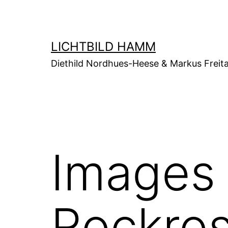
Zum
Inhalt
springen
LICHTBILD HAMM
Diethild Nordhues-Heese & Markus Freit
Images
Rockro